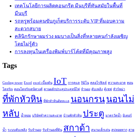
เทคโนโลยีการผลิตคอนกรีต มีนบุรีที่ทันสมัยในพื้นที่
มีนบุรี
รถหรูพร้อมคนขับภูเก็ตบริการระดับ VIP ที่มอบความ
สะดวกสบาย
คลินิกรักษาผมร่วง ผมบางเป็นสิ่งที่หลายคนกำลังเผชิญ
โดยไม่รู้ตัว
การลงทุนในเครื่องพิมพ์บาร์โค้ดที่มีคุณภาพสูง
Tags
IoT
Cooling tower
Excel
excel เบื้องต้น
การดูแล
กิมิโน
คลอโรฟิลล์
ความสะอาด
คอน
โดจรัญ
คอนโดจรัญสนิทวงศ์
คานผลักประตูประตูหนีไฟ
จำนอง
ดับเพลิง
ตู้เซฟ
ทัวร์พม่า
ที่พักหัวหิน
นอนกรน
นอนไม่
ที่พักหัวหินติดทะเล
หลับ
ประตู
น้ำหอม
บริษัททำความสะอาด
บ้านพักหัวหิน
มาตรวัดน้ำ
มิเตอร์
สกาด้า
น้ำ
ระบบดับเพลิง
รับจำนอง
รับจำนองที่ดิน
สนามเด็กเล่น
สบู่หอยทาก
สาย