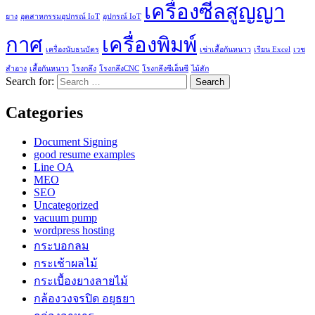
เครื่องซีลสูญญา
ยาง
อุตสาหกรรมอุปกรณ์ IoT
อุปกรณ์ IoT
กาศ
เครื่องพิมพ์
เครื่องนับธนบัตร
เช่าเสื้อกันหนาว
เรียน Excel
เวช
สำอาง
เสื้อกันหนาว
โรงกลึง
โรงกลึงCNC
โรงกลึงซีเอ็นซี
ไม้สัก
Search for:
Categories
Document Signing
good resume examples
Line OA
MEO
SEO
Uncategorized
vacuum pump
wordpress hosting
กระบอกลม
กระเช้าผลไม้
กระเบื้องยางลายไม้
กล้องวงจรปิด อยุธยา