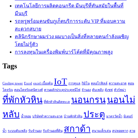
เทคโนโลยีการผลิตคอนกรีต มีนบุรีที่ทันสมัยในพื้นที่
มีนบุรี
รถหรูพร้อมคนขับภูเก็ตบริการระดับ VIP ที่มอบความ
สะดวกสบาย
คลินิกรักษาผมร่วง ผมบางเป็นสิ่งที่หลายคนกำลังเผชิญ
โดยไม่รู้ตัว
การลงทุนในเครื่องพิมพ์บาร์โค้ดที่มีคุณภาพสูง
Tags
IoT
Cooling tower
Excel
excel เบื้องต้น
การดูแล
กิมิโน
คลอโรฟิลล์
ความสะอาด
คอน
โดจรัญ
คอนโดจรัญสนิทวงศ์
คานผลักประตูประตูหนีไฟ
จำนอง
ดับเพลิง
ตู้เซฟ
ทัวร์พม่า
ที่พักหัวหิน
นอนกรน
นอนไม่
ที่พักหัวหินติดทะเล
หลับ
ประตู
น้ำหอม
บริษัททำความสะอาด
บ้านพักหัวหิน
มาตรวัดน้ำ
มิเตอร์
สกาด้า
น้ำ
ระบบดับเพลิง
รับจำนอง
รับจำนองที่ดิน
สนามเด็กเล่น
สบู่หอยทาก
สาย