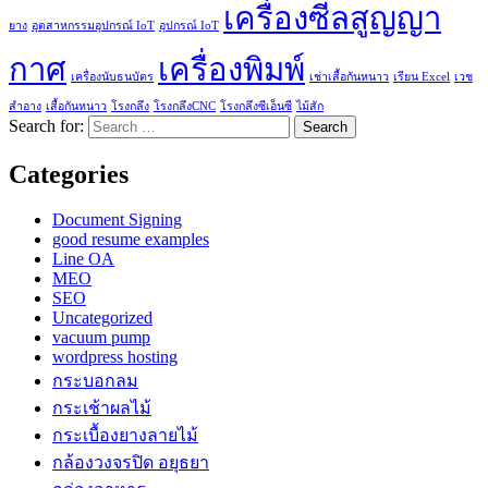
เครื่องซีลสูญญา
ยาง
อุตสาหกรรมอุปกรณ์ IoT
อุปกรณ์ IoT
กาศ
เครื่องพิมพ์
เครื่องนับธนบัตร
เช่าเสื้อกันหนาว
เรียน Excel
เวช
สำอาง
เสื้อกันหนาว
โรงกลึง
โรงกลึงCNC
โรงกลึงซีเอ็นซี
ไม้สัก
Search for:
Categories
Document Signing
good resume examples
Line OA
MEO
SEO
Uncategorized
vacuum pump
wordpress hosting
กระบอกลม
กระเช้าผลไม้
กระเบื้องยางลายไม้
กล้องวงจรปิด อยุธยา