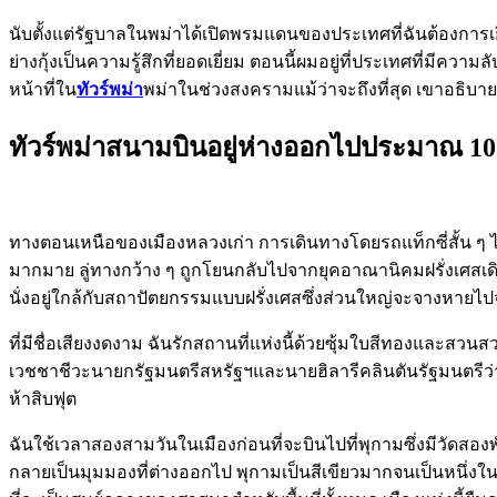
นับตั้งแต่รัฐบาลในพม่าได้เปิดพรมแดนของประเทศที่ฉันต้องการเยี
ย่างกุ้งเป็นความรู้สึกที่ยอดเยี่ยม ตอนนี้ผมอยู่ที่ประเทศที่มี
หน้าที่ใน
ทัวร์พม่า
พม่าในช่วงสงครามแม้ว่าจะถึงที่สุด เขาอธิบา
ทัวร์พม่าสนามบินอยู่ห่างออกไปประมาณ 10
ทางตอนเหนือของเมืองหลวงเก่า การเดินทางโดยรถแท็กซี่สั้น ๆ 
มากมาย ลู่ทางกว้าง ๆ ถูกโยนกลับไปจากยุคอาณานิคมฝรั่งเศสเ
นั่งอยู่ใกล้กับสถาปัตยกรรมแบบฝรั่งเศสซึ่งส่วนใหญ่จะจางหายไปจาก
ที่มีชื่อเสียงงดงาม ฉันรักสถานที่แห่งนี้ด้วยซุ้มใบสีทองและสวนสวย
เวชชาชีวะนายกรัฐมนตรีสหรัฐฯและนายฮิลารีคลินตันรัฐมนตรีว
ห้าสิบฟุต
ฉันใช้เวลาสองสามวันในเมืองก่อนที่จะบินไปที่พุกามซึ่งมีวัดสองพันสองร้
กลายเป็นมุมมองที่ต่างออกไป พุกามเป็นสีเขียวมากจนเป็นหนึ่งในสถ