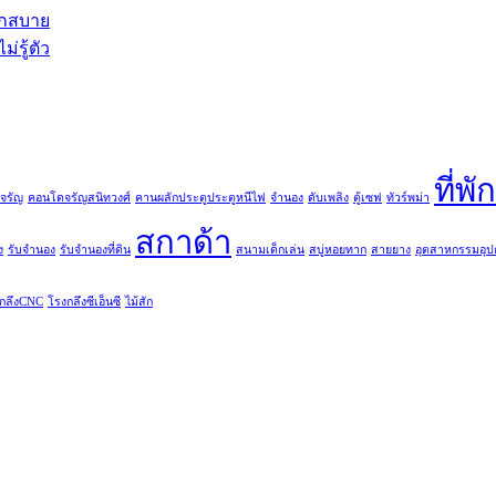
วกสบาย
่รู้ตัว
ที่พั
จรัญ
คอนโดจรัญสนิทวงศ์
คานผลักประตูประตูหนีไฟ
จำนอง
ดับเพลิง
ตู้เซฟ
ทัวร์พม่า
สกาด้า
ง
รับจำนอง
รับจำนองที่ดิน
สนามเด็กเล่น
สบู่หอยทาก
สายยาง
อุตสาหกรรมอุป
กลึงCNC
โรงกลึงซีเอ็นซี
ไม้สัก