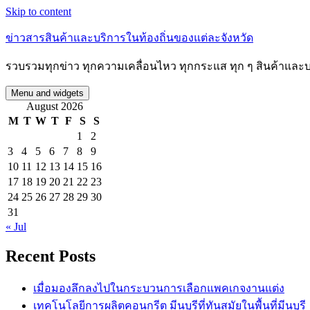
Skip to content
ข่าวสารสินค้าและบริการในท้องถิ่นของแต่ละจังหวัด
รวบรวมทุกข่าว ทุกความเคลื่อนไหว ทุกกระแส ทุก ๆ สินค้าและบริก
Menu and widgets
August 2026
M
T
W
T
F
S
S
1
2
3
4
5
6
7
8
9
10
11
12
13
14
15
16
17
18
19
20
21
22
23
24
25
26
27
28
29
30
31
« Jul
Recent Posts
เมื่อมองลึกลงไปในกระบวนการเลือกแพคเกจงานแต่ง
เทคโนโลยีการผลิตคอนกรีต มีนบุรีที่ทันสมัยในพื้นที่มีนบุรี