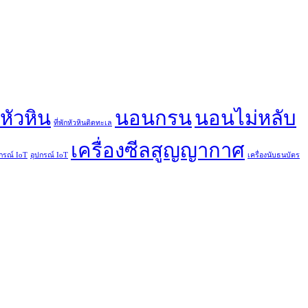
กหัวหิน
นอนกรน
นอนไม่หลับ
ที่พักหัวหินติดทะเล
เครื่องซีลสูญญากาศ
กรณ์ IoT
อุปกรณ์ IoT
เครื่องนับธนบัตร