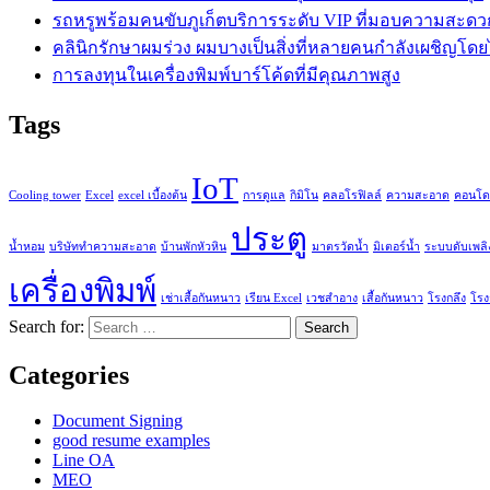
รถหรูพร้อมคนขับภูเก็ตบริการระดับ VIP ที่มอบความสะด
คลินิกรักษาผมร่วง ผมบางเป็นสิ่งที่หลายคนกำลังเผชิญโดยไม
การลงทุนในเครื่องพิมพ์บาร์โค้ดที่มีคุณภาพสูง
Tags
IoT
Cooling tower
Excel
excel เบื้องต้น
การดูแล
กิมิโน
คลอโรฟิลล์
ความสะอาด
คอนโด
ประตู
น้ำหอม
บริษัททำความสะอาด
บ้านพักหัวหิน
มาตรวัดน้ำ
มิเตอร์น้ำ
ระบบดับเพลิ
เครื่องพิมพ์
เช่าเสื้อกันหนาว
เรียน Excel
เวชสำอาง
เสื้อกันหนาว
โรงกลึง
โรง
Search for:
Categories
Document Signing
good resume examples
Line OA
MEO