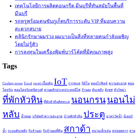
เทคโนโลยีการผลิตคอนกรีต มีนบุรีที่ทันสมัยในพื้นที่
มีนบุรี
รถหรูพร้อมคนขับภูเก็ตบริการระดับ VIP ที่มอบความ
สะดวกสบาย
คลินิกรักษาผมร่วง ผมบางเป็นสิ่งที่หลายคนกำลังเผชิญ
โดยไม่รู้ตัว
การลงทุนในเครื่องพิมพ์บาร์โค้ดที่มีคุณภาพสูง
Tags
IoT
Cooling tower
Excel
excel เบื้องต้น
การดูแล
กิมิโน
คลอโรฟิลล์
ความสะอาด
คอน
โดจรัญ
คอนโดจรัญสนิทวงศ์
คานผลักประตูประตูหนีไฟ
จำนอง
ดับเพลิง
ตู้เซฟ
ทัวร์พม่า
ที่พักหัวหิน
นอนกรน
นอนไม่
ที่พักหัวหินติดทะเล
หลับ
ประตู
น้ำหอม
บริษัททำความสะอาด
บ้านพักหัวหิน
มาตรวัดน้ำ
มิเตอร์
สกาด้า
น้ำ
ระบบดับเพลิง
รับจำนอง
รับจำนองที่ดิน
สนามเด็กเล่น
สบู่หอยทาก
สาย