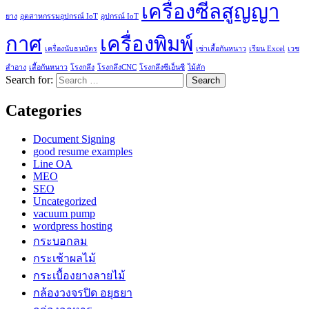
เครื่องซีลสูญญา
ยาง
อุตสาหกรรมอุปกรณ์ IoT
อุปกรณ์ IoT
กาศ
เครื่องพิมพ์
เครื่องนับธนบัตร
เช่าเสื้อกันหนาว
เรียน Excel
เวช
สำอาง
เสื้อกันหนาว
โรงกลึง
โรงกลึงCNC
โรงกลึงซีเอ็นซี
ไม้สัก
Search for:
Categories
Document Signing
good resume examples
Line OA
MEO
SEO
Uncategorized
vacuum pump
wordpress hosting
กระบอกลม
กระเช้าผลไม้
กระเบื้องยางลายไม้
กล้องวงจรปิด อยุธยา