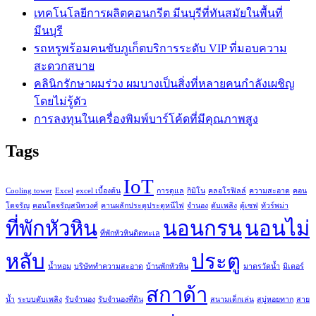
เทคโนโลยีการผลิตคอนกรีต มีนบุรีที่ทันสมัยในพื้นที่
มีนบุรี
รถหรูพร้อมคนขับภูเก็ตบริการระดับ VIP ที่มอบความ
สะดวกสบาย
คลินิกรักษาผมร่วง ผมบางเป็นสิ่งที่หลายคนกำลังเผชิญ
โดยไม่รู้ตัว
การลงทุนในเครื่องพิมพ์บาร์โค้ดที่มีคุณภาพสูง
Tags
IoT
Cooling tower
Excel
excel เบื้องต้น
การดูแล
กิมิโน
คลอโรฟิลล์
ความสะอาด
คอน
โดจรัญ
คอนโดจรัญสนิทวงศ์
คานผลักประตูประตูหนีไฟ
จำนอง
ดับเพลิง
ตู้เซฟ
ทัวร์พม่า
ที่พักหัวหิน
นอนกรน
นอนไม่
ที่พักหัวหินติดทะเล
หลับ
ประตู
น้ำหอม
บริษัททำความสะอาด
บ้านพักหัวหิน
มาตรวัดน้ำ
มิเตอร์
สกาด้า
น้ำ
ระบบดับเพลิง
รับจำนอง
รับจำนองที่ดิน
สนามเด็กเล่น
สบู่หอยทาก
สาย