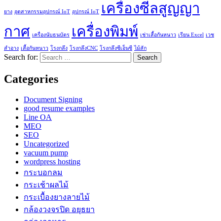
เครื่องซีลสูญญา
ยาง
อุตสาหกรรมอุปกรณ์ IoT
อุปกรณ์ IoT
กาศ
เครื่องพิมพ์
เครื่องนับธนบัตร
เช่าเสื้อกันหนาว
เรียน Excel
เวช
สำอาง
เสื้อกันหนาว
โรงกลึง
โรงกลึงCNC
โรงกลึงซีเอ็นซี
ไม้สัก
Search for:
Categories
Document Signing
good resume examples
Line OA
MEO
SEO
Uncategorized
vacuum pump
wordpress hosting
กระบอกลม
กระเช้าผลไม้
กระเบื้องยางลายไม้
กล้องวงจรปิด อยุธยา