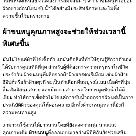
วันที่เหน็ดเหนื่อย คุณต้องการสัมผัสนุ่ม ๆ จากผ้าขนหนูที่โอบอุ้ม
ผิวอย่างอ่อนโยน ซับน้ำได้อย่างมีประสิทธิภาพ และไม่ทิ้ง
ความชื้นไว้บนร่างกาย
ผ้าขนหนูคุณภาพสูงจะช่วยให้ช่วงเวลานี้
พิเศษขึ้น
มันไม่ใช่แค่ผ้าที่ใช้เช็ดตัว แต่มันคือสิ่งที่ทำให้คุณรู้สึกว่าตัวเอง
ได้รับการดูแลที่ดีที่สุด สำหรับผู้ที่ต้องการความหรูหราในชีวิต
ประจำวัน ผ้าขนหนูที่ผลิตจากผ้าฝ้ายเกรดพรีเมียม เช่น ผ้าฝ้าย
อียิปต์หรือผ้าฝ้ายตุรกี จะเป็นตัวเลือกที่สมบูรณ์แบบ เนื้อผ้าที่นุ่ม
ลื่น สัมผัสนุ่มสบาย และมีความสามารถในการดูดซับน้ำได้ดี
เยี่ยม ทำให้การเช็ดตัวไม่ใช่แค่การซับน้ำออกจากผิว แต่เป็นการ
ปรนนิบัติผิวของคุณให้ผ่อนคลาย อีกทั้งผ้าขนหนูเหล่านี้ยังมี
ความทนทานสูง
สามารถใช้งานได้ยาวนานโดยที่ยังคงความนุ่มนวลและ
คุณภาพเดิม
ผ้าขนหนู
ที่ออกแบบมาอย่างพิถีพิถันยังช่วยเสริม