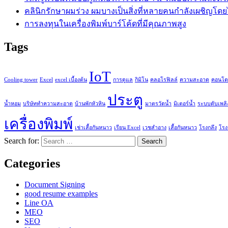
คลินิกรักษาผมร่วง ผมบางเป็นสิ่งที่หลายคนกำลังเผชิญโดยไม
การลงทุนในเครื่องพิมพ์บาร์โค้ดที่มีคุณภาพสูง
Tags
IoT
Cooling tower
Excel
excel เบื้องต้น
การดูแล
กิมิโน
คลอโรฟิลล์
ความสะอาด
คอนโด
ประตู
น้ำหอม
บริษัททำความสะอาด
บ้านพักหัวหิน
มาตรวัดน้ำ
มิเตอร์น้ำ
ระบบดับเพลิ
เครื่องพิมพ์
เช่าเสื้อกันหนาว
เรียน Excel
เวชสำอาง
เสื้อกันหนาว
โรงกลึง
โรง
Search for:
Categories
Document Signing
good resume examples
Line OA
MEO
SEO