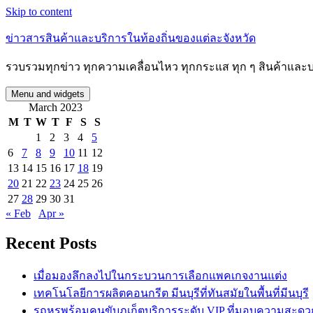
Skip to content
ข่าวสารสินค้าและบริการในท้องถิ่นของแต่ละจังหวัด
รวบรวมทุกข่าว ทุกความเคลื่อนไหว ทุกกระแส ทุก ๆ สินค้าและบริก
Menu and widgets
March 2023
M
T
W
T
F
S
S
1
2
3
4
5
6
7
8
9
10
11
12
13
14
15
16
17
18
19
20
21
22
23
24
25
26
27
28
29
30
31
« Feb
Apr »
Recent Posts
เมื่อมองลึกลงไปในกระบวนการเลือกแพคเกจงานแต่ง
เทคโนโลยีการผลิตคอนกรีต มีนบุรีที่ทันสมัยในพื้นที่มีนบุรี
รถหรูพร้อมคนขับภูเก็ตบริการระดับ VIP ที่มอบความสะด