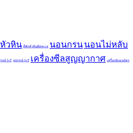
กหัวหิน
นอนกรน
นอนไม่หลับ
ที่พักหัวหินติดทะเล
เครื่องซีลสูญญากาศ
กรณ์ IoT
อุปกรณ์ IoT
เครื่องนับธนบัตร