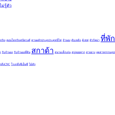
่รู้ตัว
ที่พั
จรัญ
คอนโดจรัญสนิทวงศ์
คานผลักประตูประตูหนีไฟ
จำนอง
ดับเพลิง
ตู้เซฟ
ทัวร์พม่า
สกาด้า
ง
รับจำนอง
รับจำนองที่ดิน
สนามเด็กเล่น
สบู่หอยทาก
สายยาง
อุตสาหกรรมอุป
กลึงCNC
โรงกลึงซีเอ็นซี
ไม้สัก